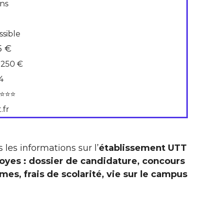
ans
ssible
5 €
 250 €
4
⭐⭐⭐
.fr
 les informations sur l’
établissement UTT
oyes : dossier de candidature, concours
s, frais de scolarité, vie sur le campus