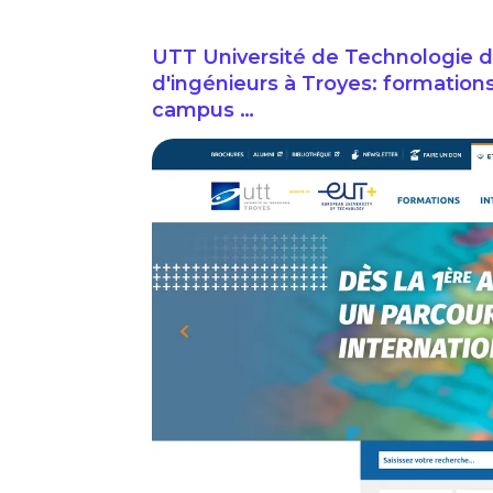
UTT Université de Technologie d
d'ingénieurs à Troyes: formations
campus …