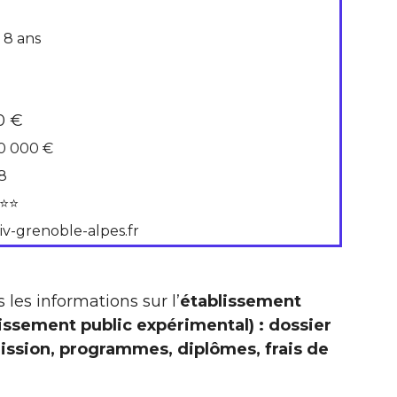
 8 ans
0 €
0 000 €
8
⭐⭐
iv-grenoble-alpes.fr
 les informations sur l’
établissement
issement public expérimental) : dossier
ission, programmes, diplômes, frais de