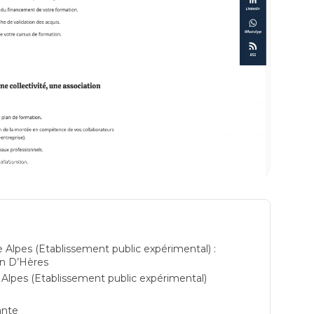
imental) présentation de l'formation professionnelle à Saint Martin
Hères: formations
 Alpes (Etablissement public expérimental) :
in D’Hères
Alpes (Etablissement public expérimental)
ante