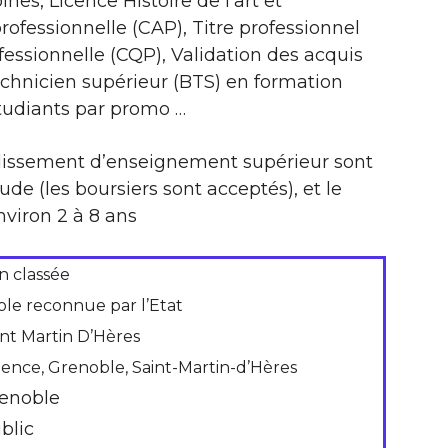
es, Licence Histoire de l’art et
professionnelle (CAP), Titre professionnel
rofessionnelle (CQP), Validation des acquis
echnicien supérieur (BTS) en formation
tudiants par promo …
ablissement d’enseignement supérieur sont
de (les boursiers sont acceptés), et le
viron 2 à 8 ans
n classée
ole reconnue par l’Etat
int Martin D’Hères
lence, Grenoble, Saint-Martin-d’Hères
enoble
blic