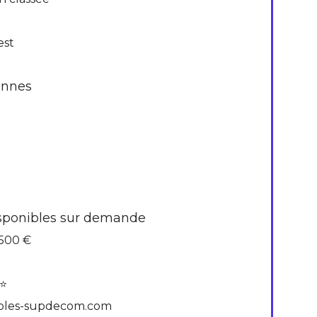
est
nnes
sponibles sur demande
 500 €
⭐
oles-supdecom.com