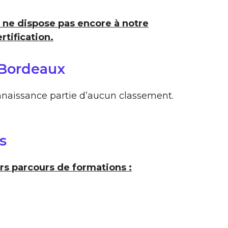
 ne dispose pas encore à notre
rtification.
 Bordeaux
nnaissance partie d’aucun classement.
s
s parcours de formations :