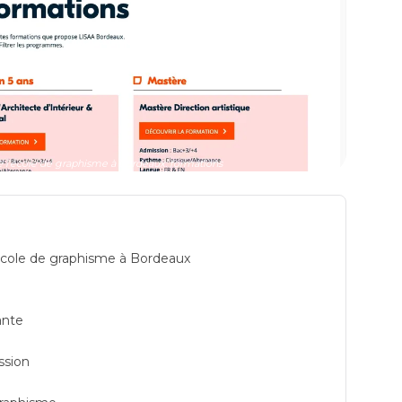
 l'école de graphisme à Bordeaux: formations
école de graphisme à Bordeaux
ante
ssion