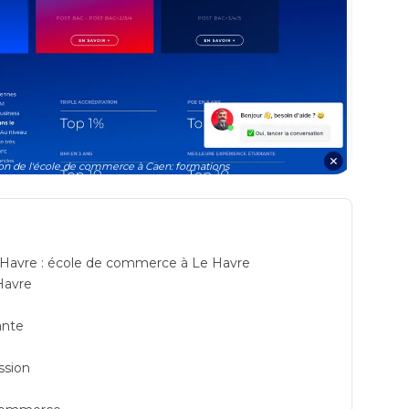
n de l'école de commerce à Caen: formations
Havre : école de commerce à Le Havre
Havre
ante
ssion