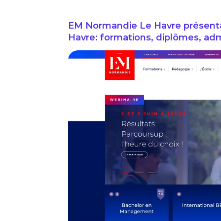
EM Normandie Le Havre présenta
Havre: formations, diplômes, admi