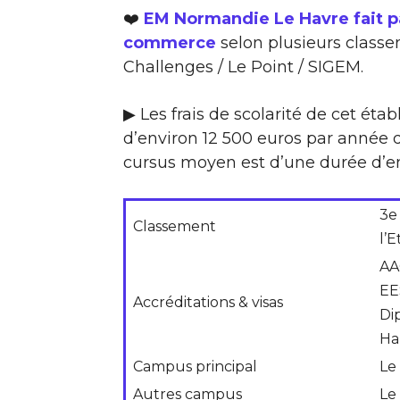
❤️
EM Normandie Le Havre fait pa
commerce
selon plusieurs classem
Challenges / Le Point / SIGEM.
▶ Les frais de scolarité de cet ét
d’environ 12 500 euros par année d’
cursus moyen est d’une durée d’e
3e
Classement
l’
AA
EE
Accréditations & visas
Di
Hab
Campus principal
Le
Autres campus
Le