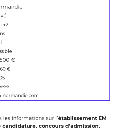
rmandie
ivé
c +2
ans
i
ssible
 500 €
560 €
05
⭐⭐⭐
-normandie.com
 les informations sur l’
établissement EM
 candidature, concours d’admission,