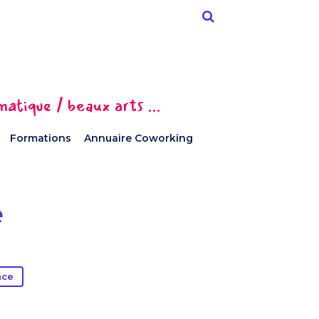
tique / beaux arts ...
Formations
Annuaire Coworking
e
nce