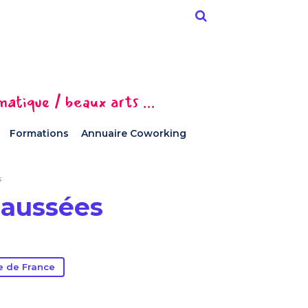
tique / beaux arts ...
Formations
Annuaire Coworking
s
haussées
le de France