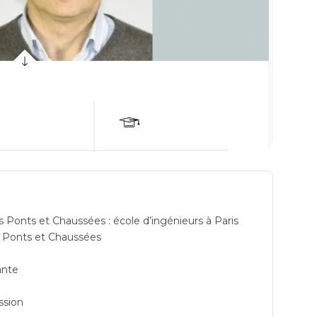
et Chaussees) présentation de l'école d'ingénieurs à Marne La Vallée:
formations
 Ponts et Chaussées : école d’ingénieurs à Paris
 Ponts et Chaussées
ante
ssion