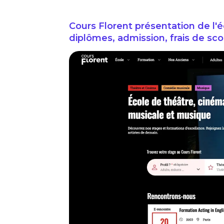
Cours Florent présentation de l'é
diplômes, admission, frais de sco