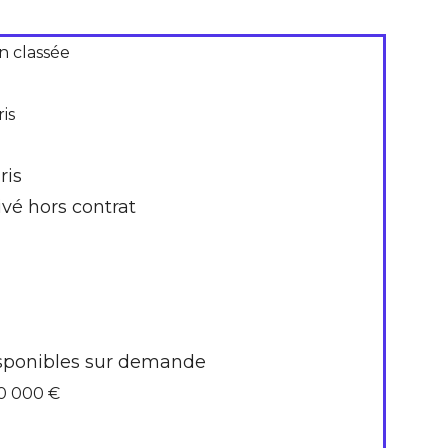
n classée
is
ris
ivé hors contrat
sponibles sur demande
0 000 €